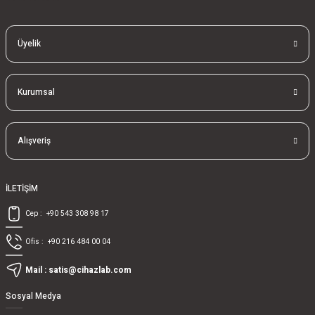
Üyelik
Kurumsal
Alışveriş
İLETİŞİM
Cep :
+90 543 308 98 17
Ofis :
+90 216 484 00 04
Mail :
satis@cihazlab.com
Sosyal Medya