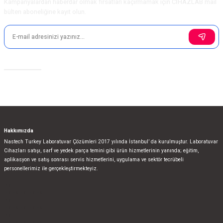
Kampanyalardan haberdar olmak fırsatları kaçırmamak için CİHAZLAB mail
bülten aboneliğine kayıt olun.
Sosyal Medya
Hakkımızda
Nastech Turkey Laboratuvar Çözümleri 2017 yılında İstanbul’ da kurulmuştur. Laboratuvar
Cihazları satışı, sarf ve yedek parça temini gibi ürün hizmetlerinin yanında; eğitim,
aplikasyon ve satış sonrası servis hizmetlerini, uygulama ve sektör tecrübeli
personellerimiz ile gerçekleştirmekteyiz.
bla
blablablalblabla
bla
blablablalblabla
bla
blablablalblabla