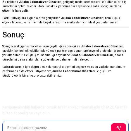
Bu noktada
Julabo Laboratuvar Cihazları
, gelişmiş model seçenekleri ile kullanıcıların iş
süreçlerini optimize eder. Stabil sıcaklık performansı sayesinde analiz sonuçları daha
güvenilir hale gelir.
Farklı ihtiyaçlara uygun olarak geliştirilen
Julabo Laboratuvar Cihazları
, hem küçük
ölçekli laboratuvarlar hem de büyük araştırma merkezleri için ideal çözümler sunar.
Sonuç
Sonuç olarak, geniş model ve ürün çeşitliliği ile öne çıkan
Julabo Laboratuvar Cihazları
,
sıcaklık kontrol teknolojilerinde yüksek performans sunan profesyonel sistemler arasında
yer almaktadır. Gelişmiş mühendisliği sayesinde
Julabo Laboratuvar Cihazları
, analiz
süreçlerini daha stabil, daha güvenilir ve daha verimli hale getirir.
Laboratuvarınız için doğru sıcaklık kontrol sistemini seçmek ve uzun vadede maksimum
performans elde etmek istiyorsanız,
Julabo Laboratuvar Cihazları
ile güçlü ve
sürdürülebilir bir altyapı oluşturabilirsiniz.
E-Bülten Aboneliği
Kampanyalardan haberdar olmak fırsatları kaçırmamak için CİHAZLAB mail
bülten aboneliğine kayıt olun.