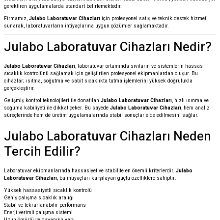
gerektiren uygulamalarda standart belirlemektedir.
Firmamız,
Julabo Laboratuvar Cihazları
için profesyonel satış ve teknik destek hizmeti
sunarak, laboratuvarların ihtiyaçlarına uygun çözümler sağlamaktadır.
Julabo Laboratuvar Cihazları Nedir?
Julabo Laboratuvar Cihazları
, laboratuvar ortamında sıvıların ve sistemlerin hassas
sıcaklık kontrolünü sağlamak için geliştirilen profesyonel ekipmanlardan oluşur. Bu
cihazlar; ısıtma, soğutma ve sabit sıcaklıkta tutma işlemlerini yüksek doğrulukla
gerçekleştirir.
Gelişmiş kontrol teknolojileri ile donatılan
Julabo Laboratuvar Cihazları
, hızlı ısınma ve
soğuma kabiliyeti ile dikkat çeker. Bu sayede
Julabo Laboratuvar Cihazları
, hem analiz
süreçlerinde hem de üretim uygulamalarında stabil sonuçlar elde edilmesini sağlar.
Julabo Laboratuvar Cihazları Neden
Tercih Edilir?
Laboratuvar ekipmanlarında hassasiyet ve stabilite en önemli kriterlerdir.
Julabo
Laboratuvar Cihazları
, bu ihtiyaçları karşılayan güçlü özelliklere sahiptir:
Yüksek hassasiyetli sıcaklık kontrolü
Geniş çalışma sıcaklık aralığı
Stabil ve tekrarlanabilir performans
Enerji verimli çalışma sistemi
Uzun ömürlü ve dayanıklı yapı