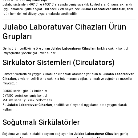
Julabo sistemleri, -90°C ile +400°C arasında geniş sıcaklık kontrol aralığı sunarak farklı
uygulamalara uyum sağlar
. Bu özellikleri sayesinde
Julabo Laboratuvar Cihazları
, hem
rutin hem de ileri düzey uygulamalarda tercih edilir.
Julabo Laboratuvar Cihazları Ürün
Grupları
Geniş ürün portföyü ile öne çıkan
Julabo Laboratuvar Cihazları
, farklı sıcaklık kontrol
ihtiyaçlarına yönelik çözümler sunar.
Sirkülatör Sistemleri (Circulators)
Laboratuvarların en yaygın kullanılan cihazları arasında yer alan bu
Julabo Laboratuvar
Cihazları
, sıvıların belirli bir sıcaklıkta tutulmasını sağlar. Isıtmalı ve soğutmalı modeller
mevcuttur.
CORIO serisi: günlük kullanım
DYNEO serisi: gelişmiş kontrol
MAGIO serisi: yüksek performans
Bu
Julabo Laboratuvar Cihazları
, analitik ve kimyasal uygulamalarda yaygın olarak
kullanılır
.
Soğutmalı Sirkülatörler
Soğutma ve sıcaklık stabilizasyonu sağlayan bu
Julabo Laboratuvar Cihazları
, geniş