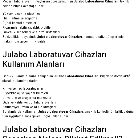
Modern laboratuvar ihtiyaçlarına göre geliştirilen
Julabo Laboratuvar Cihazları
, teknik
açıdan birçok avantaj sunar:
Yüksek sıcaklık stabilitesi
Hızlı ısıtma ve soğutma
Dijital kontrol sistemleri
Programlanabilir sıcaklık profilleri
Güvenlik sensörleri ve alarm sistemleri
Bu özellikler sayesinde
Julabo Laboratuvar Cihazları
, hassas analiz süreçlerinde
maksimum güvenilirlik sağlar.
Julabo Laboratuvar Cihazları
Kullanım Alanları
Geniş kullanım alanına sahip olan
Julabo Laboratuvar Cihazları
, birçok sektörde aktif
olarak kullanılmaktadır:
Kimya ve ilaç laboratuvarları
Biyoteknoloji ve yaşam bilimleri
Üniversite ve araştırma merkezleri
Gıda ve kalite kontrol laboratuvarları
Endüstriyel üretim ve Ar-Ge süreçleri
Bu alanlarda kullanılan
Julabo Laboratuvar Cihazları
, sıcaklık kontrolünün kritik olduğu
tüm uygulamalarda güvenilir çözümler sunar.
Julabo Laboratuvar Cihazları