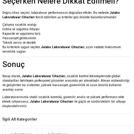
Seçerken Nelere Dikkat Edilmeli?
Doğru cihaz seçimi, laboratuvar performansını doğrudan etkiler. Bu nedenle
Julabo
Laboratuvar Cihazları
tercih edilirken şu kriterler göz önünde bulundurulmalıdır:
Çalışma sıcaklık aralığı
Isıtma ve soğutma ihtiyacı
Kapasite ve uygulama türü
Hassasiyet gereksinimi
Teknik servis ve destek
Bu kriterlere uygun seçilen
Julabo Laboratuvar Cihazları
, uzun vadede maksimum
verimlilik sağlar.
Sonuç
Sonuç olarak,
Julabo Laboratuvar Cihazları
, sıcaklık kontrol teknolojilerinde global
standartları belirleyen profesyonel çözümler arasında yer almaktadır. Alman mühendisliği
ile geliştirilen bu sistemler, yüksek hassasiyet, güvenilirlik ve uzun ömürlü kullanım
avantajı sunar.
Laboratuvarınızda stabil sıcaklık kontrolü, güvenilir analiz ve yüksek performans elde
etmek istiyorsanız,
Julabo Laboratuvar Cihazları
ile güçlü ve sürdürülebilir bir altyapı
oluşturabilirsiniz.
İlgili Alt Kategoriler