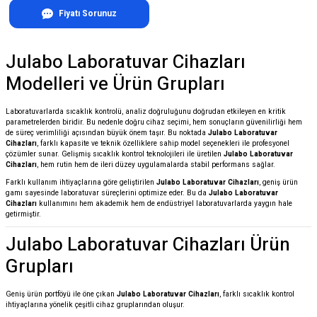
Fiyatı Sorunuz
Julabo Laboratuvar Cihazları
Modelleri ve Ürün Grupları
Laboratuvarlarda sıcaklık kontrolü, analiz doğruluğunu doğrudan etkileyen en kritik
parametrelerden biridir. Bu nedenle doğru cihaz seçimi, hem sonuçların güvenilirliği hem
de süreç verimliliği açısından büyük önem taşır. Bu noktada
Julabo Laboratuvar
Cihazları
, farklı kapasite ve teknik özelliklere sahip model seçenekleri ile profesyonel
çözümler sunar. Gelişmiş sıcaklık kontrol teknolojileri ile üretilen
Julabo Laboratuvar
Cihazları
, hem rutin hem de ileri düzey uygulamalarda stabil performans sağlar.
Farklı kullanım ihtiyaçlarına göre geliştirilen
Julabo Laboratuvar Cihazları
, geniş ürün
gamı sayesinde laboratuvar süreçlerini optimize eder. Bu da
Julabo Laboratuvar
Cihazları
kullanımını hem akademik hem de endüstriyel laboratuvarlarda yaygın hale
getirmiştir.
Julabo Laboratuvar Cihazları Ürün
Grupları
Geniş ürün portföyü ile öne çıkan
Julabo Laboratuvar Cihazları
, farklı sıcaklık kontrol
ihtiyaçlarına yönelik çeşitli cihaz gruplarından oluşur.