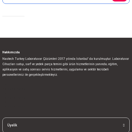
Sosyal Medya
Hakkımızda
Nastech Turkey Laboratuvar Çözümleri 2017 yılında İstanbul’ da kurulmuştur. Laboratuvar
Cihazları satışı, sarf ve yedek parça temini gibi ürün hizmetlerinin yanında; eğitim,
aplikasyon ve satış sonrası servis hizmetlerini, uygulama ve sektör tecrübeli
personellerimiz ile gerçekleştirmekteyiz.
bla
blablablalblabla
bla
blablablalblabla
bla
blablablalblabla
Üyelik