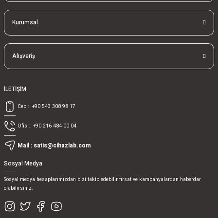
Kurumsal
Alışveriş
İLETİŞİM
Cep :
+90 543 308 98 17
Ofis :
+90 216 484 00 04
Mail :
satis@cihazlab.com
Sosyal Medya
Sosyal medya hesaplarımızdan bizi takip edebilir fırsat ve kampanyalardan haberdar
olabilirsiniz.