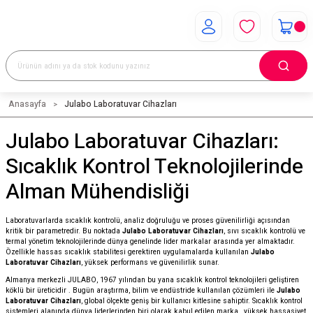
Anasayfa
Julabo Laboratuvar Cihazları
Julabo Laboratuvar Cihazları:
Sıcaklık Kontrol Teknolojilerinde
Alman Mühendisliği
Laboratuvarlarda sıcaklık kontrolü, analiz doğruluğu ve proses güvenilirliği açısından
kritik bir parametredir. Bu noktada
Julabo Laboratuvar Cihazları
, sıvı sıcaklık kontrolü ve
termal yönetim teknolojilerinde dünya genelinde lider markalar arasında yer almaktadır.
Özellikle hassas sıcaklık stabilitesi gerektiren uygulamalarda kullanılan
Julabo
Laboratuvar Cihazları
, yüksek performans ve güvenilirlik sunar.
Almanya merkezli JULABO, 1967 yılından bu yana sıcaklık kontrol teknolojileri geliştiren
köklü bir üreticidir
. Bugün araştırma, bilim ve endüstride kullanılan çözümleri ile
Julabo
Laboratuvar Cihazları
, global ölçekte geniş bir kullanıcı kitlesine sahiptir. Sıcaklık kontrol
sistemleri alanında dünya liderlerinden biri olarak kabul edilen marka
, yüksek hassasiyet