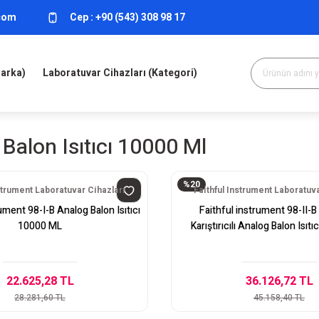
.com
Cep :
+90 (543) 308 98 17
Marka)
Laboratuvar Cihazları (Kategori)
Balon Isıtıcı 10000 Ml
%20
nstrument Laboratuvar Cihazları
Faithful Instrument Laboratuva
ument 98-I-B Analog Balon Isıtıcı
Faithful instrument 98-II-
10000 ML
Karıştırıcılı Analog Balon Isıt
22.625,28 TL
36.126,72 TL
28.281,60 TL
45.158,40 TL