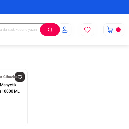
r Cihazları
B Manyetik
ıcı 10000 ML