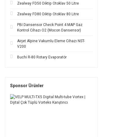
Zealway FD50 Diktip Otoklav 50 Litre
Zealway FD80 Diktip Otoklav 80 Litre
PBI Dansensor Check Point 4 MAP Gaz
Kontrol Cihazı O2 (Mocon Dansensor)
Airjet Alpine Vakumlu Eleme Cihazı NST-
V200
Buchi R-80 Rotary Evaporatör
Sponsor Ürünler