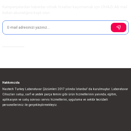
Kampanyalardan haberdar olmak fırsatları kaçırmamak için CİHAZLAB mail
bülten aboneliğine kayıt olun.
Sosyal Medya
Hakkımızda
Nastech Turkey Laboratuvar Çözümleri 2017 yılında İstanbul’ da kurulmuştur. Laboratuvar
Cihazları satışı, sarf ve yedek parça temini gibi ürün hizmetlerinin yanında; eğitim,
aplikasyon ve satış sonrası servis hizmetlerini, uygulama ve sektör tecrübeli
personellerimiz ile gerçekleştirmekteyiz.
bla
blablablalblabla
bla
blablablalblabla