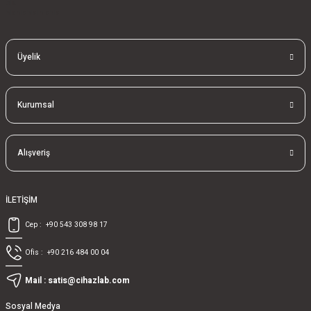
bla
blablablalblabla
Üyelik
Kurumsal
Alışveriş
İLETİŞİM
Cep :
+90 543 308 98 17
Ofis :
+90 216 484 00 04
Mail :
satis@cihazlab.com
Sosyal Medya