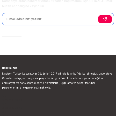
Kampanyalardan haberdar olmak fırsatları kaçırmamak için CİHAZLAB mail
bülten aboneliğine kayıt olun.
Sosyal Medya
Hakkımızda
Nastech Turkey Laboratuvar Çözümleri 2017 yılında İstanbul’ da kurulmuştur. Laboratuvar
Cihazları satışı, sarf ve yedek parça temini gibi ürün hizmetlerinin yanında; eğitim,
aplikasyon ve satış sonrası servis hizmetlerini, uygulama ve sektör tecrübeli
personellerimiz ile gerçekleştirmekteyiz.
bla
blablablalblabla
bla
blablablalblabla
bla
blablablalblabla