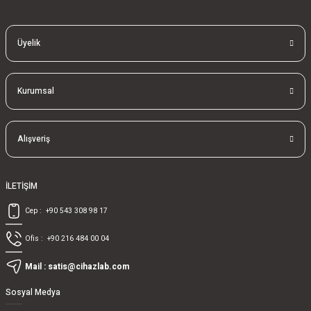
Üyelik
Kurumsal
Alışveriş
İLETİŞİM
Cep :
+90 543 308 98 17
Ofis :
+90 216 484 00 04
Mail :
satis@cihazlab.com
Sosyal Medya