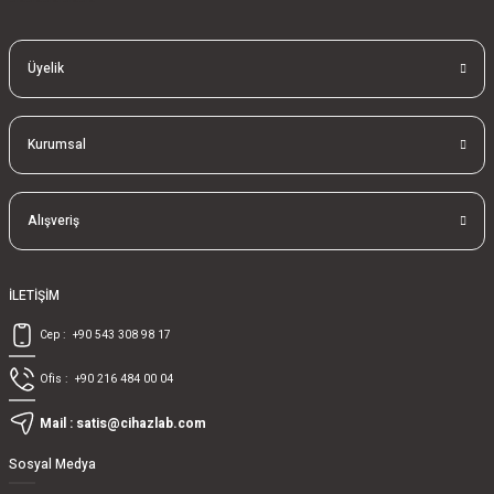
Üyelik
Kurumsal
Alışveriş
İLETİŞİM
Cep :
+90 543 308 98 17
Ofis :
+90 216 484 00 04
Mail :
satis@cihazlab.com
Sosyal Medya