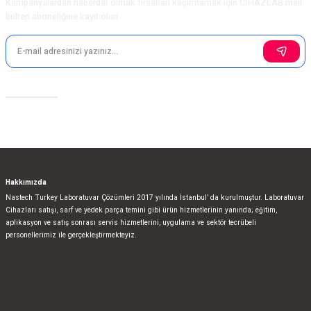
Kampanyalardan haberdar olmak fırsatları kaçırmamak için CİHAZLAB mail
bülten aboneliğine kayıt olun.
Sosyal Medya
Hakkımızda
Nastech Turkey Laboratuvar Çözümleri 2017 yılında İstanbul’ da kurulmuştur. Laboratuvar
Cihazları satışı, sarf ve yedek parça temini gibi ürün hizmetlerinin yanında; eğitim,
aplikasyon ve satış sonrası servis hizmetlerini, uygulama ve sektör tecrübeli
personellerimiz ile gerçekleştirmekteyiz.
bla
blablablalblabla
bla
blablablalblabla
bla
blablablalblabla