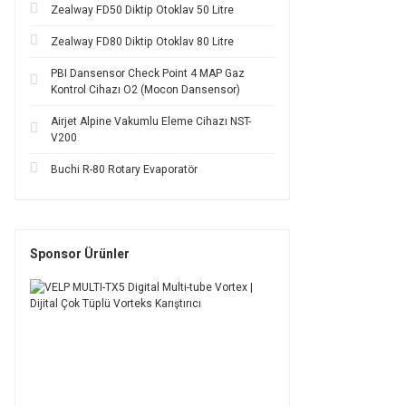
Zealway FD50 Diktip Otoklav 50 Litre
Zealway FD80 Diktip Otoklav 80 Litre
PBI Dansensor Check Point 4 MAP Gaz
Kontrol Cihazı O2 (Mocon Dansensor)
Airjet Alpine Vakumlu Eleme Cihazı NST-
V200
Buchi R-80 Rotary Evaporatör
Sponsor Ürünler