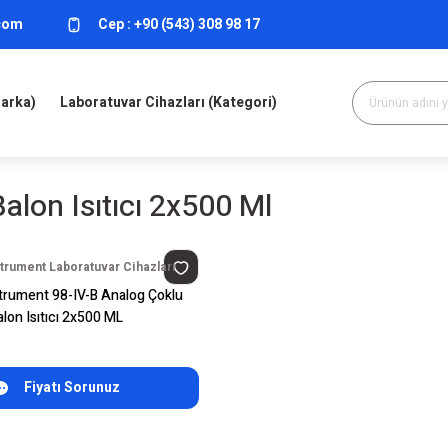
.com
Cep :
+90 (543) 308 98 17
Marka)
Laboratuvar Cihazları (Kategori)
alon Isıtıcı 2x500 Ml
nstrument Laboratuvar Cihazları
strument 98-IV-B Analog Çoklu
alon Isıtıcı 2x500 ML
Fiyatı Sorunuz