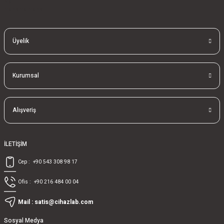
bla
blablablalblabla
Üyelik
Kurumsal
Alışveriş
İLETİŞİM
Cep :
+90 543 308 98 17
Ofis :
+90 216 484 00 04
Mail :
satis@cihazlab.com
Sosyal Medya