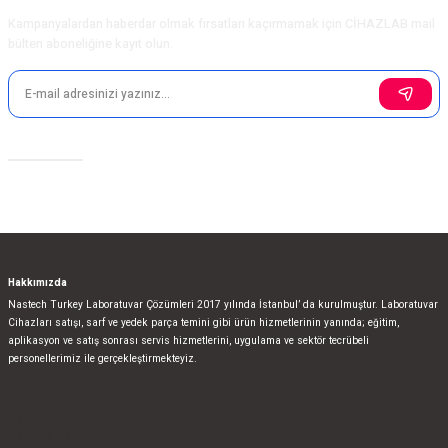
Kampanyalardan haberdar olmak fırsatları kaçırmamak için CİHAZLAB mail
bülten aboneliğine kayıt olun.
Sosyal Medya
Hakkımızda
Nastech Turkey Laboratuvar Çözümleri 2017 yılında İstanbul’ da kurulmuştur. Laboratuvar
Cihazları satışı, sarf ve yedek parça temini gibi ürün hizmetlerinin yanında; eğitim,
aplikasyon ve satış sonrası servis hizmetlerini, uygulama ve sektör tecrübeli
personellerimiz ile gerçekleştirmekteyiz.
bla
blablablalblabla
bla
blablablalblabla