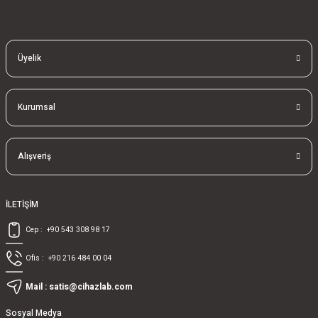
bla
blablablalblabla
Üyelik
Kurumsal
Alışveriş
İLETİŞİM
Cep :
+90 543 308 98 17
Ofis :
+90 216 484 00 04
Mail :
satis@cihazlab.com
Sosyal Medya