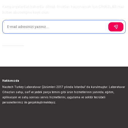
Kampanyalardan haberdar olmak fırsatları kaçırmamak için CİHAZLAB mail
bülten aboneliğine kayıt olun.
Sosyal Medya
Hakkımızda
Nastech Turkey Laboratuvar Çözümleri 2017 yılında İstanbul’ da kurulmuştur. Laboratuvar
Cihazları satışı, sarf ve yedek parça temini gibi ürün hizmetlerinin yanında; eğitim,
aplikasyon ve satış sonrası servis hizmetlerini, uygulama ve sektör tecrübeli
personellerimiz ile gerçekleştirmekteyiz.
bla
blablablalblabla
bla
blablablalblabla