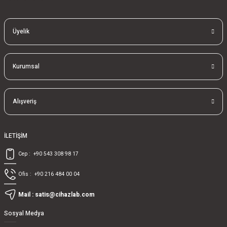
Üyelik
Kurumsal
Alışveriş
İLETİŞİM
Cep :
+90 543 308 98 17
Ofis :
+90 216 484 00 04
Mail :
satis@cihazlab.com
Sosyal Medya