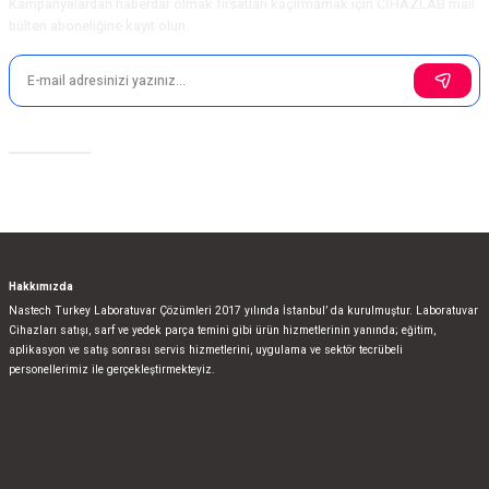
Kampanyalardan haberdar olmak fırsatları kaçırmamak için CİHAZLAB mail
bülten aboneliğine kayıt olun.
Sosyal Medya
Hakkımızda
Nastech Turkey Laboratuvar Çözümleri 2017 yılında İstanbul’ da kurulmuştur. Laboratuvar
Cihazları satışı, sarf ve yedek parça temini gibi ürün hizmetlerinin yanında; eğitim,
aplikasyon ve satış sonrası servis hizmetlerini, uygulama ve sektör tecrübeli
personellerimiz ile gerçekleştirmekteyiz.
bla
blablablalblabla
bla
blablablalblabla
bla
blablablalblabla