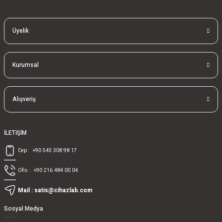
Üyelik
Kurumsal
Alışveriş
İLETİŞİM
Cep :
+90 543 308 98 17
Ofis :
+90 216 484 00 04
Mail :
satis@cihazlab.com
Sosyal Medya