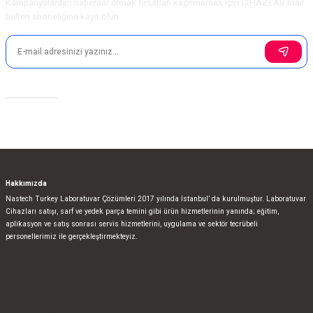
Kampanyalardan haberdar olmak fırsatları kaçırmamak için CİHAZLAB mail
bülten aboneliğine kayıt olun.
Sosyal Medya
Hakkımızda
Nastech Turkey Laboratuvar Çözümleri 2017 yılında İstanbul’ da kurulmuştur. Laboratuvar
Cihazları satışı, sarf ve yedek parça temini gibi ürün hizmetlerinin yanında; eğitim,
aplikasyon ve satış sonrası servis hizmetlerini, uygulama ve sektör tecrübeli
personellerimiz ile gerçekleştirmekteyiz.
bla
blablablalblabla
bla
blablablalblabla
bla
blablablalblabla