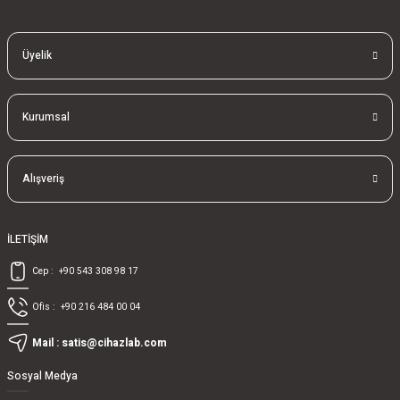
Üyelik
Kurumsal
Alışveriş
İLETİŞİM
Cep :
+90 543 308 98 17
Ofis :
+90 216 484 00 04
Mail :
satis@cihazlab.com
Sosyal Medya