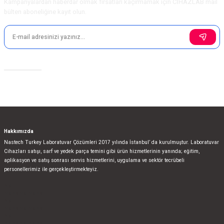
Kampanyalardan haberdar olmak fırsatları kaçırmamak için CİHAZLAB mail
bülten aboneliğine kayıt olun.
Sosyal Medya
Hakkımızda
Nastech Turkey Laboratuvar Çözümleri 2017 yılında İstanbul’ da kurulmuştur. Laboratuvar
Cihazları satışı, sarf ve yedek parça temini gibi ürün hizmetlerinin yanında; eğitim,
aplikasyon ve satış sonrası servis hizmetlerini, uygulama ve sektör tecrübeli
personellerimiz ile gerçekleştirmekteyiz.
bla
blablablalblabla
bla
blablablalblabla
bla
blablablalblabla