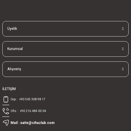
blablablalblabla
bla
blablablalblabla
Üyelik
Kurumsal
Alışveriş
İLETİŞİM
Cep :
+90 543 308 98 17
Ofis :
+90 216 484 00 04
Mail :
satis@cihazlab.com