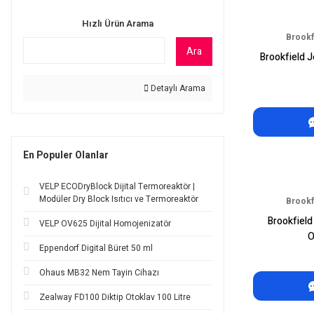
Hızlı Ürün Arama
Brookf
Ara
Brookfield 
Detaylı Arama
En Populer Olanlar
VELP ECODryBlock Dijital Termoreaktör |
Modüler Dry Block Isıtıcı ve Termoreaktör
Brookf
Brookfiel
VELP OV625 Dijital Homojenizatör
O
Eppendorf Digital Büret 50 ml
Ohaus MB32 Nem Tayin Cihazı
Zealway FD100 Diktip Otoklav 100 Litre