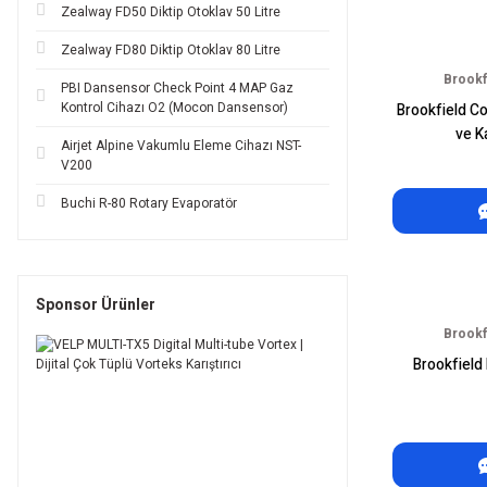
Zealway FD50 Diktip Otoklav 50 Litre
Zealway FD80 Diktip Otoklav 80 Litre
Brookf
PBI Dansensor Check Point 4 MAP Gaz
Kontrol Cihazı O2 (Mocon Dansensor)
Brookfield 
ve K
Airjet Alpine Vakumlu Eleme Cihazı NST-
V200
Buchi R-80 Rotary Evaporatör
Sponsor Ürünler
Brookf
Brookfield