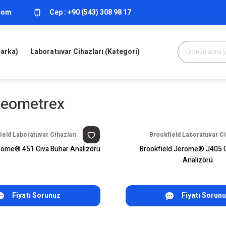
.com
Cep :
+90 (543) 308 98 17
Marka)
Laboratuvar Cihazları (Kategori)
eometrex
ield Laboratuvar Cihazları
Brookfield Laboratuvar Ci
rome® 451 Cıva Buhar Analizörü
Brookfield Jerome® J405 C
Analizörü
Fiyatı Sorunuz
Fiyatı Sorun