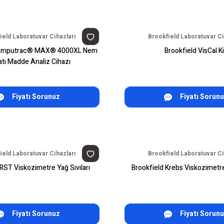
ield Laboratuvar Cihazları
Brookfield Laboratuvar Ci
Computrac® MAX® 4000XL Nem
Brookfield VisCal Ki
atı Madde Analiz Cihazı
Fiyatı Sorunuz
Fiyatı Sorun
ield Laboratuvar Cihazları
Brookfield Laboratuvar Ci
 RST Viskozimetre Yağ Sıvıları
Brookfield Krebs Viskozimetre 
Fiyatı Sorunuz
Fiyatı Sorun