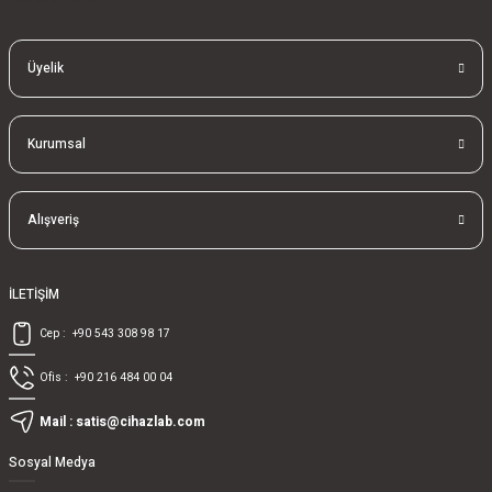
Üyelik
Kurumsal
Alışveriş
İLETİŞİM
Cep :
+90 543 308 98 17
Ofis :
+90 216 484 00 04
Mail :
satis@cihazlab.com
Sosyal Medya