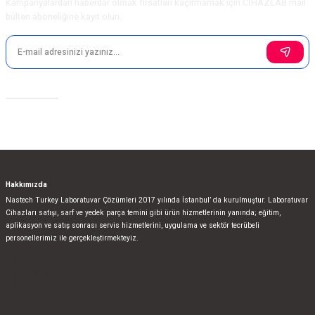
Kampanyalardan haberdar olmak fırsatları kaçırmamak için CİHAZLAB mail
bülten aboneliğine kayıt olun.
Sosyal Medya
Hakkımızda
Nastech Turkey Laboratuvar Çözümleri 2017 yılında İstanbul’ da kurulmuştur. Laboratuvar
Cihazları satışı, sarf ve yedek parça temini gibi ürün hizmetlerinin yanında; eğitim,
aplikasyon ve satış sonrası servis hizmetlerini, uygulama ve sektör tecrübeli
personellerimiz ile gerçekleştirmekteyiz.
bla
blablablalblabla
bla
blablablalblabla
bla
blablablalblabla