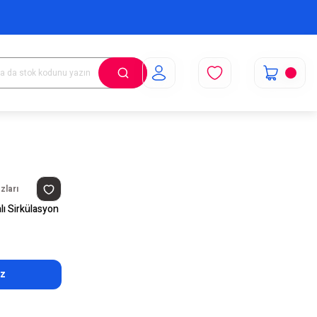
zları
lı Sirkülasyon
uz