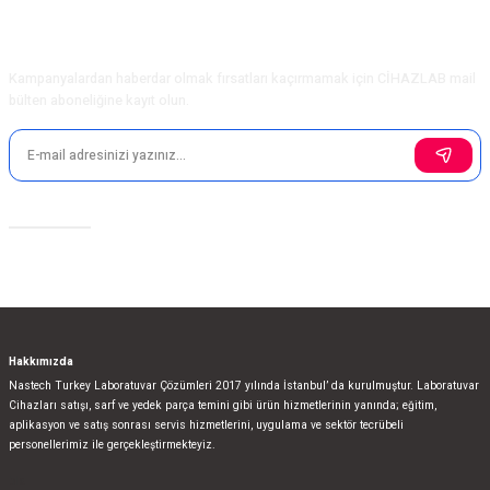
E-Bülten Aboneliği
Kampanyalardan haberdar olmak fırsatları kaçırmamak için CİHAZLAB mail
bülten aboneliğine kayıt olun.
Sosyal Medya
Hakkımızda
Nastech Turkey Laboratuvar Çözümleri 2017 yılında İstanbul’ da kurulmuştur. Laboratuvar
Cihazları satışı, sarf ve yedek parça temini gibi ürün hizmetlerinin yanında; eğitim,
aplikasyon ve satış sonrası servis hizmetlerini, uygulama ve sektör tecrübeli
personellerimiz ile gerçekleştirmekteyiz.
bla