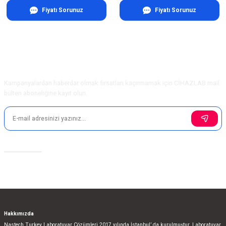
Fiyatı Sorunuz
Fiyatı Sorunuz
E-Bülten Aboneliği
Kampanyalardan haberdar olmak fırsatları kaçırmamak için CİHAZLAB mail
bülten aboneliğine kayıt olun.
Sosyal Medya
Hakkımızda
Nastech Turkey Laboratuvar Çözümleri 2017 yılında İstanbul’ da kurulmuştur. Laboratuvar