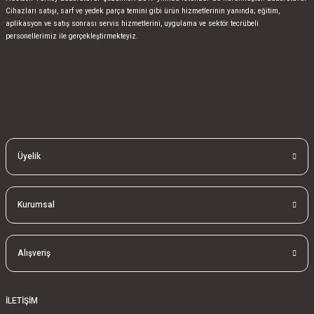
Cihazları satışı, sarf ve yedek parça temini gibi ürün hizmetlerinin yanında; eğitim,
aplikasyon ve satış sonrası servis hizmetlerini, uygulama ve sektör tecrübeli
personellerimiz ile gerçekleştirmekteyiz.
bla
blablablalblabla
bla
blablablalblabla
bla
blablablalblabla
Üyelik
Kurumsal
Alışveriş
İLETİŞİM