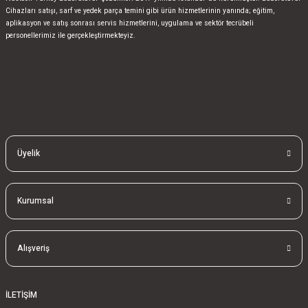
Cihazları satışı, sarf ve yedek parça temini gibi ürün hizmetlerinin yanında; eğitim,
aplikasyon ve satış sonrası servis hizmetlerini, uygulama ve sektör tecrübeli
personellerimiz ile gerçekleştirmekteyiz.
bla
blablablalblabla
bla
blablablalblabla
bla
blablablalblabla
Üyelik
Kurumsal
Alışveriş
İLETİŞİM