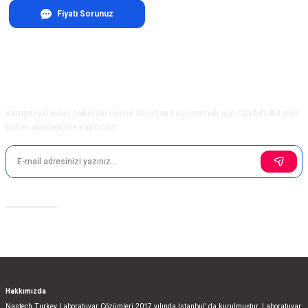
Fiyatı Sorunuz
E-Bülten Aboneliği
Kampanyalardan haberdar olmak fırsatları kaçırmamak için CİHAZLAB mail
bülten aboneliğine kayıt olun.
Sosyal Medya
Hakkımızda
Nastech Turkey Laboratuvar Çözümleri 2017 yılında İstanbul’ da kurulmuştur. Laboratuvar