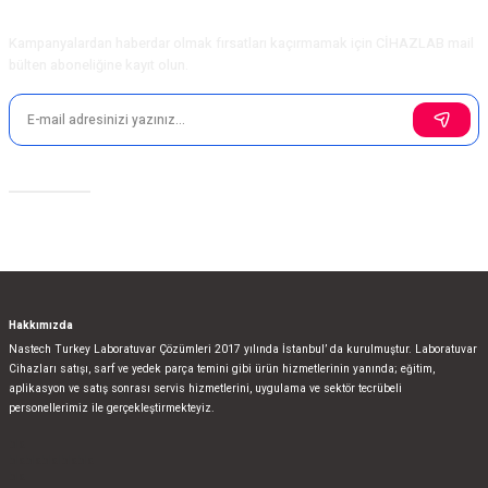
E-Bülten Aboneliği
Kampanyalardan haberdar olmak fırsatları kaçırmamak için CİHAZLAB mail
bülten aboneliğine kayıt olun.
Sosyal Medya
Hakkımızda
Nastech Turkey Laboratuvar Çözümleri 2017 yılında İstanbul’ da kurulmuştur. Laboratuvar
Cihazları satışı, sarf ve yedek parça temini gibi ürün hizmetlerinin yanında; eğitim,
aplikasyon ve satış sonrası servis hizmetlerini, uygulama ve sektör tecrübeli
personellerimiz ile gerçekleştirmekteyiz.
bla
blablablalblabla
bla