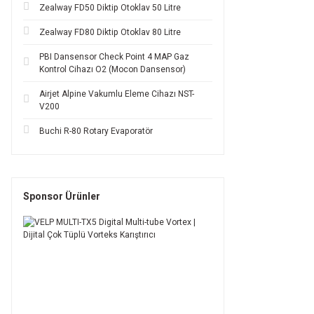
Zealway FD50 Diktip Otoklav 50 Litre
Zealway FD80 Diktip Otoklav 80 Litre
PBI Dansensor Check Point 4 MAP Gaz
Kontrol Cihazı O2 (Mocon Dansensor)
Airjet Alpine Vakumlu Eleme Cihazı NST-
V200
Buchi R-80 Rotary Evaporatör
Sponsor Ürünler