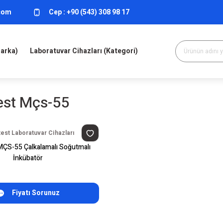
.com
Cep :
+90 (543) 308 98 17
Marka)
Laboratuvar Cihazları (Kategori)
est Mçs-55
est Laboratuvar Cihazları
MÇS-55 Çalkalamalı Soğutmalı
İnkübatör
Fiyatı Sorunuz