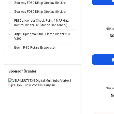
Zealway FD50 Diktip Otoklav 50 Litre
Zealway FD80 Diktip Otoklav 80 Litre
PBI Dansensor Check Point 4 MAP Gaz
Kontrol Cihazı O2 (Mocon Dansensor)
Nükle
Airjet Alpine Vakumlu Eleme Cihazı NST-
Nü
V200
Buchi R-80 Rotary Evaporatör
Sponsor Ürünler
Nükle
N