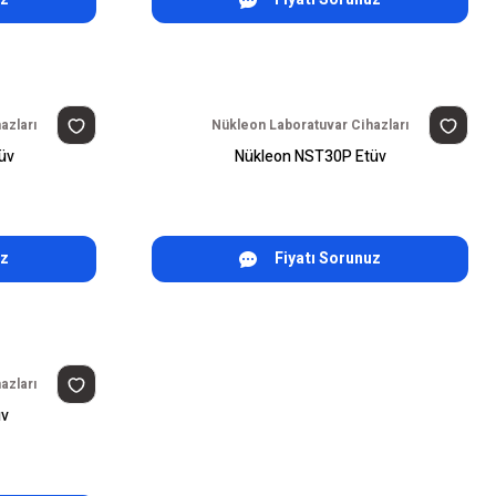
azları
Nükleon Laboratuvar Cihazları
üv
Nükleon NST30P Etüv
uz
Fiyatı Sorunuz
azları
üv