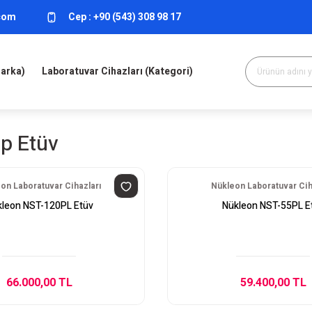
.com
Cep :
+90 (543) 308 98 17
Marka)
Laboratuvar Cihazları (Kategori)
p Etüv
on Laboratuvar Cihazları
Nükleon Laboratuvar Cih
leon NST-120PL Etüv
Nükleon NST-55PL E
66.000,00 TL
59.400,00 TL