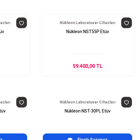
azları
Nükleon Laboratuvar Cihazları
üv
Nükleon NST55P Etüv
59.400,00 TL
azları
Nükleon Laboratuvar Cihazları
tüv
Nükleon NST-30PL Etüv
uz
Fiyatı Sorunuz