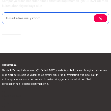
Kampanyalardan haberdar olmak fırsatları kaçırmamak için CİHAZLAB mail
bülten aboneliğine kayıt olun.
Sosyal Medya
Hakkımızda
Nastech Turkey Laboratuvar Çözümleri 2017 yılında İstanbul’ da kurulmuştur. Laboratuvar
Cihazları satışı, sarf ve yedek parça temini gibi ürün hizmetlerinin yanında; eğitim,
aplikasyon ve satış sonrası servis hizmetlerini, uygulama ve sektör tecrübeli
personellerimiz ile gerçekleştirmekteyiz.
bla
blablablalblabla
bla
blablablalblabla
bla
blablablalblabla