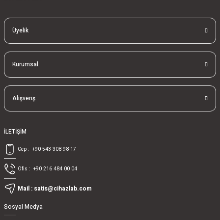
Üyelik
Kurumsal
Alışveriş
İLETİŞİM
Cep :
+90 543 308 98 17
Ofis :
+90 216 484 00 04
Mail :
satis@cihazlab.com
Sosyal Medya