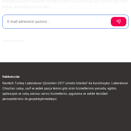
Kampanyalardan haberdar olmak fırsatları kaçırmamak için CİHAZLAB mail
bülten aboneliğine kayıt olun.
Sosyal Medya
Hakkımızda
Nastech Turkey Laboratuvar Çözümleri 2017 yılında İstanbul’ da kurulmuştur. Laboratuvar
Cihazları satışı, sarf ve yedek parça temini gibi ürün hizmetlerinin yanında; eğitim,
aplikasyon ve satış sonrası servis hizmetlerini, uygulama ve sektör tecrübeli
personellerimiz ile gerçekleştirmekteyiz.
bla
blablablalblabla
bla
blablablalblabla
bla
blablablalblabla