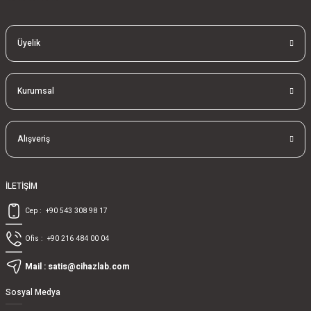
Üyelik
Kurumsal
Alışveriş
İLETİŞİM
Cep :
+90 543 308 98 17
Ofis :
+90 216 484 00 04
Mail :
satis@cihazlab.com
Sosyal Medya