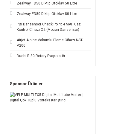
Zealway FD50 Diktip Otoklav 50 Litre
Zealway FD80 Diktip Otoklav 80 Litre
PBI Dansensor Check Point 4 MAP Gaz
Kontrol Cihazı O2 (Mocon Dansensor)
Airjet Alpine Vakumlu Eleme Cihazı NST-
V200
Buchi R-80 Rotary Evaporatör
Sponsor Ürünler