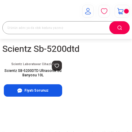
Scientz Sb-5200dtd
Scientz Laboratuvar Cihazları
Scientz SB-5200DTD Ultrasonik Su
Banyosu 10L
Fiyatı Sorunuz
E-Bülten Aboneliği