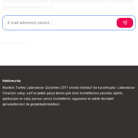
Kampanyalardan haberdar olmak fırsatları kaçırmamak için CİHAZLAB mail
bülten aboneliğine kayıt olun.
Sosyal Medya
Hakkımızda
Nastech Turkey Laboratuvar Çözümleri 2017 yılında İstanbul’ da kurulmuştur. Laboratuvar
Cihazları satışı, sarf ve yedek parça temini gibi ürün hizmetlerinin yanında; eğitim,
aplikasyon ve satış sonrası servis hizmetlerini, uygulama ve sektör tecrübeli
personellerimiz ile gerçekleştirmekteyiz.
bla
blablablalblabla
bla
blablablalblabla
bla
blablablalblabla