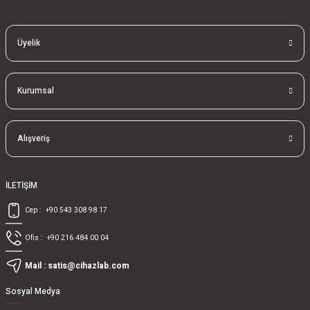
Üyelik
Kurumsal
Alışveriş
İLETİŞİM
Cep :
+90 543 308 98 17
Ofis :
+90 216 484 00 04
Mail :
satis@cihazlab.com
Sosyal Medya