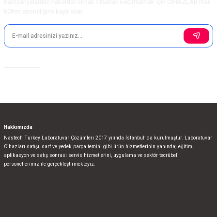
Kampanyalardan haberdar olmak fırsatları kaçırmamak için CİHAZLAB mail
bülten aboneliğine kayıt olun.
Sosyal Medya
Hakkımızda
Nastech Turkey Laboratuvar Çözümleri 2017 yılında İstanbul’ da kurulmuştur. Laboratuvar
Cihazları satışı, sarf ve yedek parça temini gibi ürün hizmetlerinin yanında; eğitim,
aplikasyon ve satış sonrası servis hizmetlerini, uygulama ve sektör tecrübeli
personellerimiz ile gerçekleştirmekteyiz.
bla
blablablalblabla
bla
blablablalblabla
bla
blablablalblabla