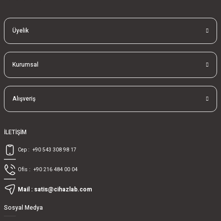
Üyelik
Kurumsal
Alışveriş
İLETİŞİM
Cep :
+90 543 308 98 17
Ofis :
+90 216 484 00 04
Mail :
satis@cihazlab.com
Sosyal Medya