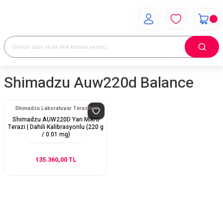
Shimadzu Auw220d Balance
Shimadzu Laboratuvar Terazileri
Shimadzu AUW220D Yarı Mikro
Terazi | Dahili Kalibrasyonlu (220 g
/ 0.01 mg)
135.360,00 TL
E-Bülten Aboneliği