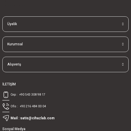
bla
blablablalblabla
Üyelik
Kurumsal
Alışveriş
İLETİŞİM
Cep :
+90 543 308 98 17
Ofis :
+90 216 484 00 04
Mail :
satis@cihazlab.com
Sosyal Medya