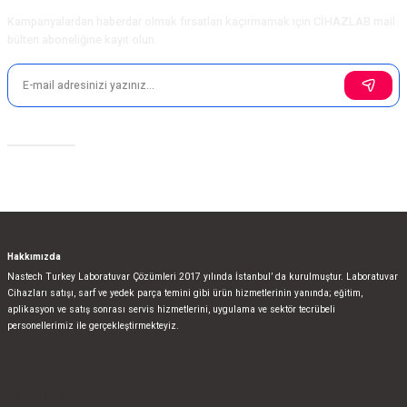
Kampanyalardan haberdar olmak fırsatları kaçırmamak için CİHAZLAB mail
bülten aboneliğine kayıt olun.
Sosyal Medya
Hakkımızda
Nastech Turkey Laboratuvar Çözümleri 2017 yılında İstanbul’ da kurulmuştur. Laboratuvar
Cihazları satışı, sarf ve yedek parça temini gibi ürün hizmetlerinin yanında; eğitim,
aplikasyon ve satış sonrası servis hizmetlerini, uygulama ve sektör tecrübeli
personellerimiz ile gerçekleştirmekteyiz.
bla
blablablalblabla
bla
blablablalblabla