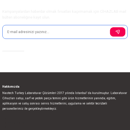
E-Bülten Aboneliği
Kampanyalardan haberdar olmak fırsatları kaçırmamak için CİHAZLAB mail
bülten aboneliğine kayıt olun.
Sosyal Medya
Hakkımızda
Nastech Turkey Laboratuvar Çözümleri 2017 yılında İstanbul’ da kurulmuştur. Laboratuvar
Cihazları satışı, sarf ve yedek parça temini gibi ürün hizmetlerinin yanında; eğitim,
aplikasyon ve satış sonrası servis hizmetlerini, uygulama ve sektör tecrübeli
personellerimiz ile gerçekleştirmekteyiz.
bla
blablablalblabla
bla