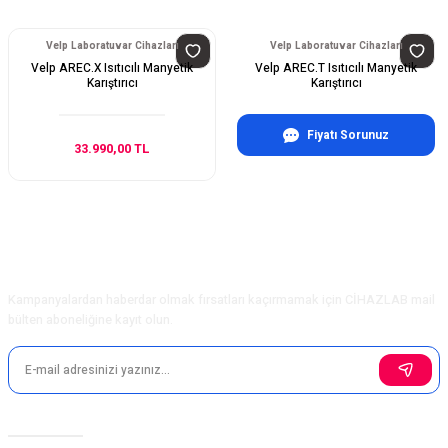
Velp Laboratuvar Cihazları
Velp Laboratuvar Cihazları
Velp AREC.X Isıtıcılı Manyetik
Velp AREC.T Isıtıcılı Manyetik
Karıştırıcı
Karıştırıcı
Fiyatı Sorunuz
33.990,00 TL
E-Bülten Aboneliği
Kampanyalardan haberdar olmak fırsatları kaçırmamak için CİHAZLAB mail
bülten aboneliğine kayıt olun.
Sosyal Medya