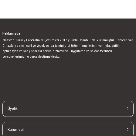
Hakkımızda
Nastech Turkey Laboratuvar Çözümleri 2017 yılında İstanbul’ da kurulmuştur. Laboratuvar
Cihazları satışı, sarf ve yedek parça temini gibi ürün hizmetlerinin yanında; eğitim,
aplikasyon ve satış sonrası servis hizmetlerini, uygulama ve sektör tecrübeli
personellerimiz ile gerçekleştirmekteyiz.
bla
blablablalblabla
bla
blablablalblabla
bla
blablablalblabla
Üyelik
Kurumsal