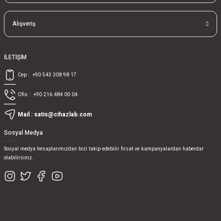
Alışveriş
İLETİŞİM
Cep :
+90 543 308 98 17
Ofis :
+90 216 484 00 04
Mail :
satis@cihazlab.com
Sosyal Medya
Sosyal medya hesaplarımızdan bizi takip edebilir fırsat ve kampanyalardan haberdar
olabilirsiniz.