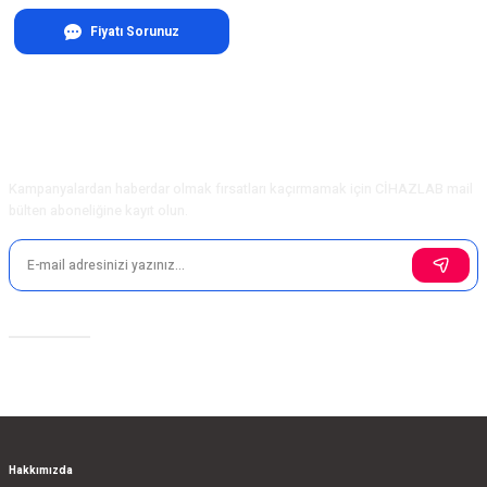
Fiyatı Sorunuz
E-Bülten Aboneliği
Kampanyalardan haberdar olmak fırsatları kaçırmamak için CİHAZLAB mail
bülten aboneliğine kayıt olun.
Sosyal Medya
Hakkımızda