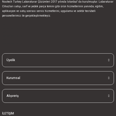
Nastech Turkey Laboratuvar Çözümleri 2017 yılında İstanbul’ da kurulmuştur. Laboratuvar
Cihazları satışı, sarf ve yedek parça temini gibi ürün hizmetlerinin yanında; eğitim,
aplikasyon ve satış sonrası servis hizmetlerini, uygulama ve sektör tecrübeli
personellerimiz ile gerçekleştirmekteyiz.
bla
blablablalblabla
bla
blablablalblabla
bla
blablablalblabla
Üyelik
Kurumsal
Alışveriş
İLETİŞİM