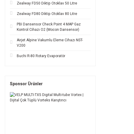
Zealway FD50 Diktip Otoklav 50 Litre
Zealway FD80 Diktip Otoklav 80 Litre
PBI Dansensor Check Point 4 MAP Gaz
Kontrol Cihazı O2 (Mocon Dansensor)
Airjet Alpine Vakumlu Eleme Cihazı NST-
V200
Buchi R-80 Rotary Evaporatör
Sponsor Ürünler