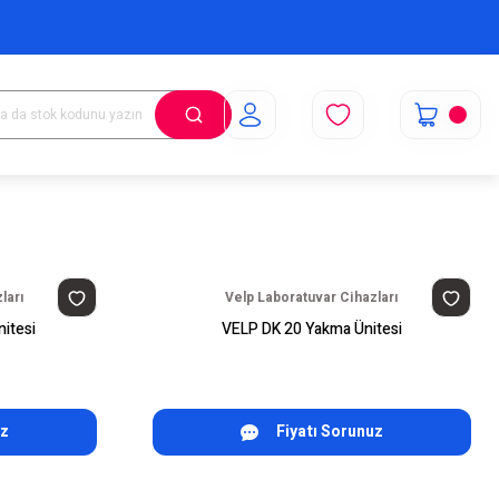
ları
Velp Laboratuvar Cihazları
itesi
VELP DK 20 Yakma Ünitesi
uz
Fiyatı Sorunuz