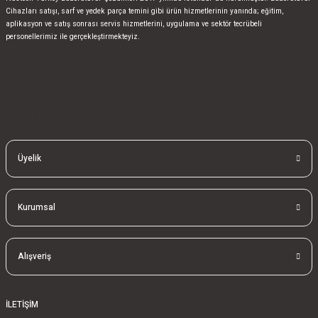
Cihazları satışı, sarf ve yedek parça temini gibi ürün hizmetlerinin yanında; eğitim,
aplikasyon ve satış sonrası servis hizmetlerini, uygulama ve sektör tecrübeli
personellerimiz ile gerçekleştirmekteyiz.
bla
blablablalblabla
bla
blablablalblabla
bla
blablablalblabla
Üyelik
Kurumsal
Alışveriş
İLETİŞİM