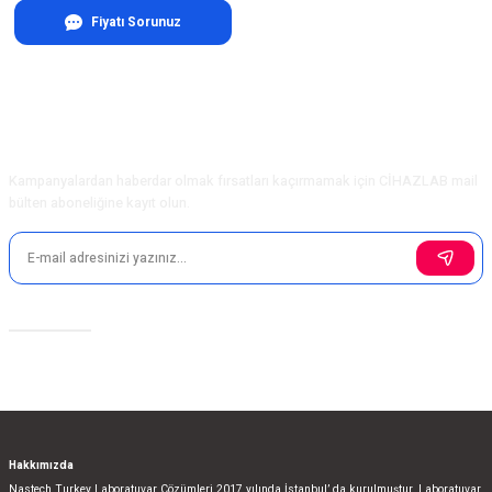
Fiyatı Sorunuz
E-Bülten Aboneliği
Kampanyalardan haberdar olmak fırsatları kaçırmamak için CİHAZLAB mail
bülten aboneliğine kayıt olun.
Sosyal Medya
Hakkımızda
Nastech Turkey Laboratuvar Çözümleri 2017 yılında İstanbul’ da kurulmuştur. Laboratuvar