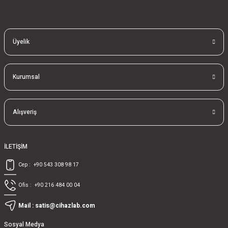
bla
blablablalblabla
Üyelik
Kurumsal
Alışveriş
İLETİŞİM
Cep :
+90 543 308 98 17
Ofis :
+90 216 484 00 04
Mail :
satis@cihazlab.com
Sosyal Medya