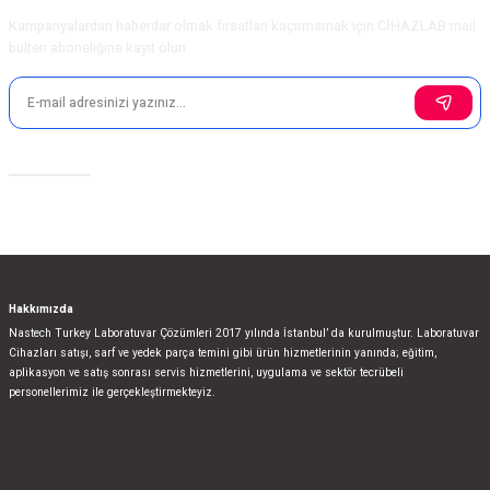
Kampanyalardan haberdar olmak fırsatları kaçırmamak için CİHAZLAB mail
bülten aboneliğine kayıt olun.
Sosyal Medya
Hakkımızda
Nastech Turkey Laboratuvar Çözümleri 2017 yılında İstanbul’ da kurulmuştur. Laboratuvar
Cihazları satışı, sarf ve yedek parça temini gibi ürün hizmetlerinin yanında; eğitim,
aplikasyon ve satış sonrası servis hizmetlerini, uygulama ve sektör tecrübeli
personellerimiz ile gerçekleştirmekteyiz.
bla
blablablalblabla
bla
blablablalblabla