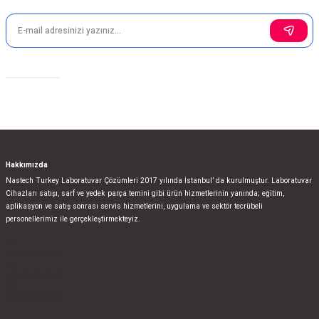
Sosyal Medya
Hakkımızda
Nastech Turkey Laboratuvar Çözümleri 2017 yılında İstanbul’ da kurulmuştur. Laboratuvar
Cihazları satışı, sarf ve yedek parça temini gibi ürün hizmetlerinin yanında; eğitim,
aplikasyon ve satış sonrası servis hizmetlerini, uygulama ve sektör tecrübeli
personellerimiz ile gerçekleştirmekteyiz.
bla
blablablalblabla
bla
blablablalblabla
bla
blablablalblabla