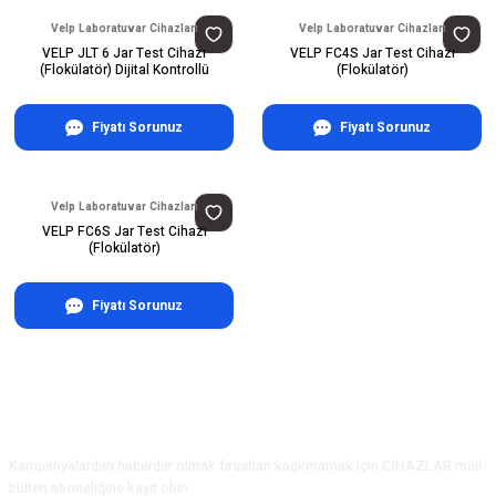
Velp Laboratuvar Cihazları
Velp Laboratuvar Cihazları
VELP JLT 6 Jar Test Cihazı
VELP FC4S Jar Test Cihazı
(Flokülatör) Dijital Kontrollü
(Flokülatör)
Fiyatı Sorunuz
Fiyatı Sorunuz
Velp Laboratuvar Cihazları
VELP FC6S Jar Test Cihazı
(Flokülatör)
Fiyatı Sorunuz
E-Bülten Aboneliği
Kampanyalardan haberdar olmak fırsatları kaçırmamak için CİHAZLAB mail
bülten aboneliğine kayıt olun.