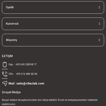
Üyelik
Kurumsal
Alışveriş
İLETİŞİM
Cep :
+90 543 308 98 17
Ofis :
+90 216 484 00 04
Mail :
satis@cihazlab.com
Sosyal Medya
Sosyal medya hesaplarımızdan bizi takip edebilir fırsat ve kampanyalardan haberdar
olabilirsiniz.