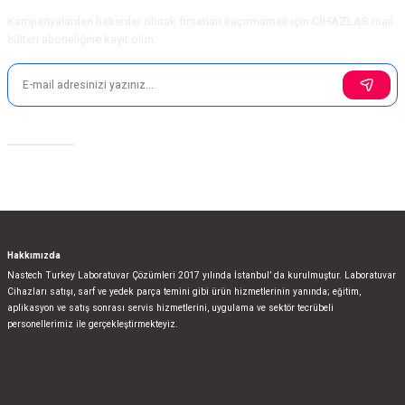
Kampanyalardan haberdar olmak fırsatları kaçırmamak için CİHAZLAB mail
bülten aboneliğine kayıt olun.
Sosyal Medya
Hakkımızda
Nastech Turkey Laboratuvar Çözümleri 2017 yılında İstanbul’ da kurulmuştur. Laboratuvar
Cihazları satışı, sarf ve yedek parça temini gibi ürün hizmetlerinin yanında; eğitim,
aplikasyon ve satış sonrası servis hizmetlerini, uygulama ve sektör tecrübeli
personellerimiz ile gerçekleştirmekteyiz.
bla
blablablalblabla
bla
blablablalblabla