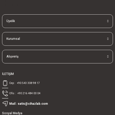
bla
blablablalblabla
Üyelik
Kurumsal
Alışveriş
İLETİŞİM
Cep :
+90 543 308 98 17
Ofis :
+90 216 484 00 04
Mail :
satis@cihazlab.com
Sosyal Medya