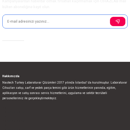
Kampanyalardan haberdar olmak fırsatları kaçırmamak için CİHAZLAB mail
bülten aboneliğine kayıt olun.
Sosyal Medya
Hakkımızda
Nastech Turkey Laboratuvar Çözümleri 2017 yılında İstanbul’ da kurulmuştur. Laboratuvar
Cihazları satışı, sarf ve yedek parça temini gibi ürün hizmetlerinin yanında; eğitim,
aplikasyon ve satış sonrası servis hizmetlerini, uygulama ve sektör tecrübeli
personellerimiz ile gerçekleştirmekteyiz.
bla
blablablalblabla
bla
blablablalblabla
bla
blablablalblabla