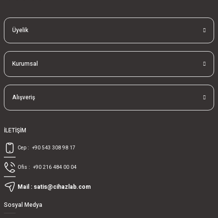
Üyelik
Kurumsal
Alışveriş
İLETİŞİM
Cep :
+90 543 308 98 17
Ofis :
+90 216 484 00 04
Mail :
satis@cihazlab.com
Sosyal Medya