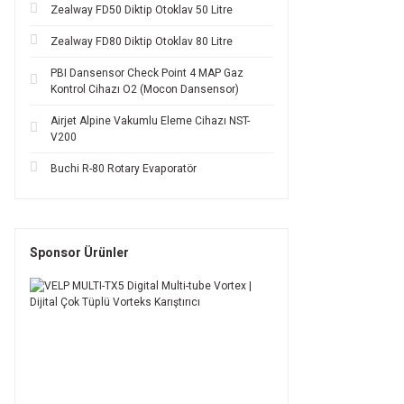
Zealway FD50 Diktip Otoklav 50 Litre
Zealway FD80 Diktip Otoklav 80 Litre
PBI Dansensor Check Point 4 MAP Gaz
Kontrol Cihazı O2 (Mocon Dansensor)
Airjet Alpine Vakumlu Eleme Cihazı NST-
V200
Buchi R-80 Rotary Evaporatör
Sponsor Ürünler