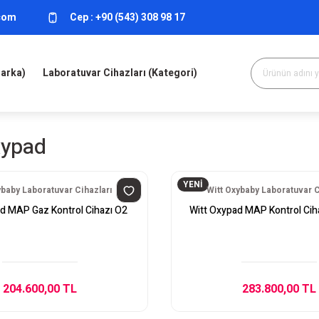
.com
Cep :
+90 (543) 308 98 17
Marka)
Laboratuvar Cihazları (Kategori)
xypad
YENİ
ybaby Laboratuvar Cihazları
Witt Oxybaby Laboratuvar C
d MAP Gaz Kontrol Cihazı O2
Witt Oxypad MAP Kontrol Ci
204.600,00 TL
283.800,00 TL