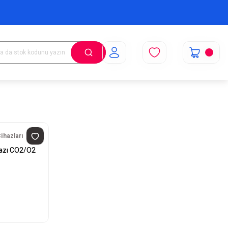
ihazları
hazı CO2/O2