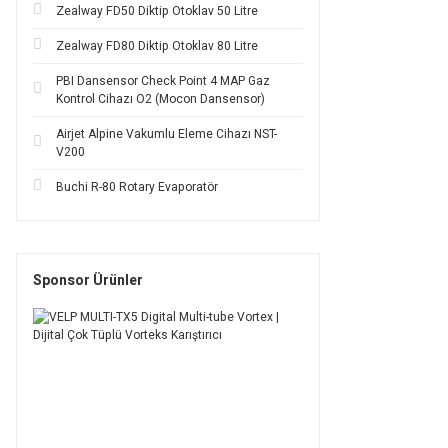
Zealway FD50 Diktip Otoklav 50 Litre
Zealway FD80 Diktip Otoklav 80 Litre
PBI Dansensor Check Point 4 MAP Gaz
Kontrol Cihazı O2 (Mocon Dansensor)
Airjet Alpine Vakumlu Eleme Cihazı NST-
V200
Buchi R-80 Rotary Evaporatör
Sponsor Ürünler