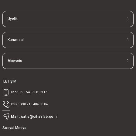
Üyelik
Kurumsal
Alışveriş
İLETİŞİM
Cep :
+90 543 308 98 17
Ofis :
+90 216 484 00 04
Mail :
satis@cihazlab.com
Sosyal Medya