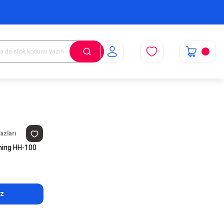
azları
ning HH-100
uz