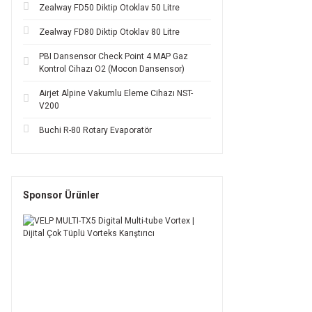
Zealway FD50 Diktip Otoklav 50 Litre
Zealway FD80 Diktip Otoklav 80 Litre
PBI Dansensor Check Point 4 MAP Gaz
Kontrol Cihazı O2 (Mocon Dansensor)
Airjet Alpine Vakumlu Eleme Cihazı NST-
V200
Buchi R-80 Rotary Evaporatör
Sponsor Ürünler