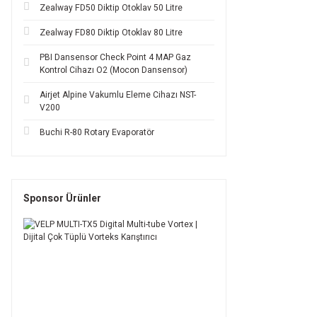
Zealway FD50 Diktip Otoklav 50 Litre
Zealway FD80 Diktip Otoklav 80 Litre
PBI Dansensor Check Point 4 MAP Gaz
Kontrol Cihazı O2 (Mocon Dansensor)
Airjet Alpine Vakumlu Eleme Cihazı NST-
V200
Buchi R-80 Rotary Evaporatör
Sponsor Ürünler