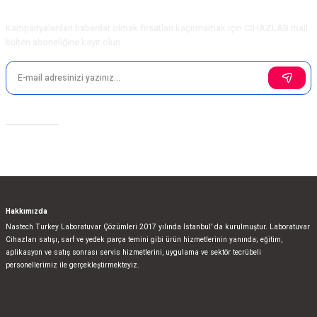
E-Bülten Aboneliği
Kampanyalardan haberdar olmak fırsatları kaçırmamak için CİHAZLAB mail
bülten aboneliğine kayıt olun.
Sosyal Medya
Hakkımızda
Nastech Turkey Laboratuvar Çözümleri 2017 yılında İstanbul’ da kurulmuştur. Laboratuvar
Cihazları satışı, sarf ve yedek parça temini gibi ürün hizmetlerinin yanında; eğitim,
aplikasyon ve satış sonrası servis hizmetlerini, uygulama ve sektör tecrübeli
personellerimiz ile gerçekleştirmekteyiz.
bla
blablablalblabla
bla