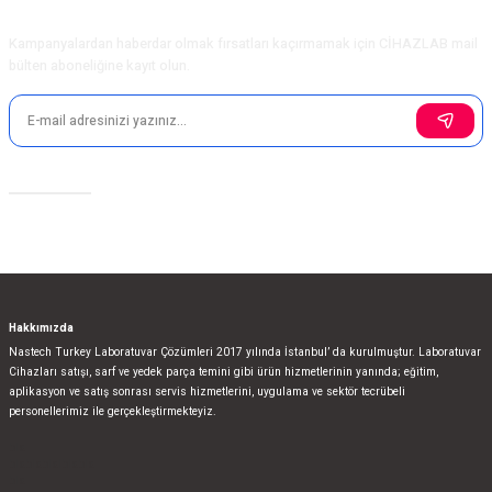
E-Bülten Aboneliği
Kampanyalardan haberdar olmak fırsatları kaçırmamak için CİHAZLAB mail
bülten aboneliğine kayıt olun.
Sosyal Medya
Hakkımızda
Nastech Turkey Laboratuvar Çözümleri 2017 yılında İstanbul’ da kurulmuştur. Laboratuvar
Cihazları satışı, sarf ve yedek parça temini gibi ürün hizmetlerinin yanında; eğitim,
aplikasyon ve satış sonrası servis hizmetlerini, uygulama ve sektör tecrübeli
personellerimiz ile gerçekleştirmekteyiz.
bla
blablablalblabla
bla