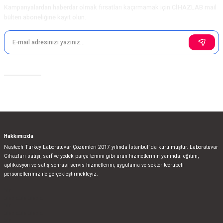
Kampanyalardan haberdar olmak fırsatları kaçırmamak için CİHAZLAB mail
bülten aboneliğine kayıt olun.
Sosyal Medya
Hakkımızda
Nastech Turkey Laboratuvar Çözümleri 2017 yılında İstanbul’ da kurulmuştur. Laboratuvar
Cihazları satışı, sarf ve yedek parça temini gibi ürün hizmetlerinin yanında; eğitim,
aplikasyon ve satış sonrası servis hizmetlerini, uygulama ve sektör tecrübeli
personellerimiz ile gerçekleştirmekteyiz.
bla
blablablalblabla
bla
blablablalblabla
bla