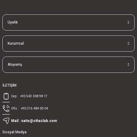
blablablalblabla
Üyelik
Kurumsal
Alışveriş
İLETİŞİM
Cep :
+90 543 308 98 17
Ofis :
+90 216 484 00 04
Mail :
satis@cihazlab.com
Sosyal Medya