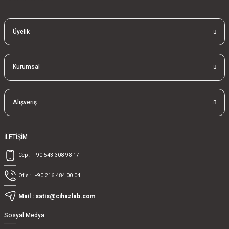
Üyelik
Kurumsal
Alışveriş
İLETİŞİM
Cep :
+90 543 308 98 17
Ofis :
+90 216 484 00 04
Mail :
satis@cihazlab.com
Sosyal Medya