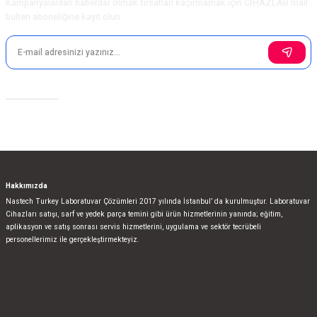
Kampanyalardan haberdar olmak fırsatları kaçırmamak için CİHAZLAB mail
bülten aboneliğine kayıt olun.
Sosyal Medya
Hakkımızda
Nastech Turkey Laboratuvar Çözümleri 2017 yılında İstanbul’ da kurulmuştur. Laboratuvar
Cihazları satışı, sarf ve yedek parça temini gibi ürün hizmetlerinin yanında; eğitim,
aplikasyon ve satış sonrası servis hizmetlerini, uygulama ve sektör tecrübeli
personellerimiz ile gerçekleştirmekteyiz.
bla
blablablalblabla
bla
blablablalblabla
bla
blablablalblabla